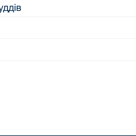
уддів