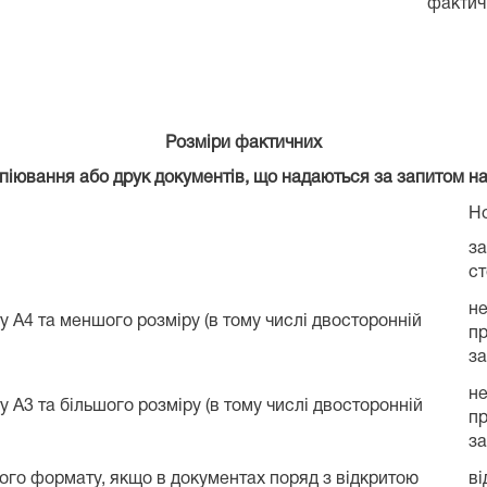
фактич
Розміри фактичних
опіювання або друк документів, що надаються за запитом н
Н
за
ст
не
 А4 та меншого розміру (в тому числі двосторонній
пр
за
не
 А3 та більшого розміру (в тому числі двосторонній
пр
за
кого формату, якщо в документах поряд з відкритою
ві