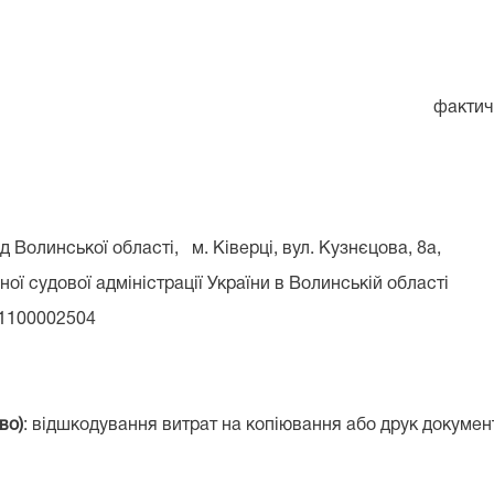
фактич
олинської області, м. Ківерці, вул. Кузнєцова, 8а,
ї судової адміністрації України в Волинській області
1100002504
во)
: відшкодування витрат на копіювання або друк документ