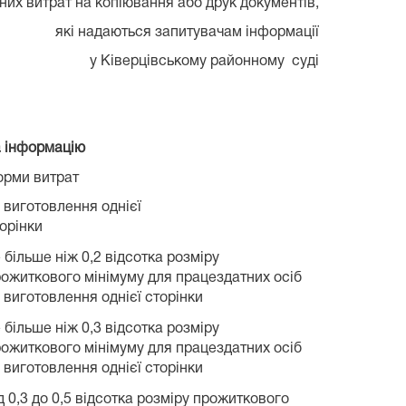
них витрат на копіювання або друк документів,
які надаються запитувачам інформації
у Ківерцівському районному суді
а інформацію
орми витрат
 виготовлення однієї
орінки
 більше ніж 0,2 відсотка розміру
ожиткового мінімуму для працездатних осіб
 виготовлення однієї сторінки
 більше ніж 0,3 відсотка розміру
ожиткового мінімуму для працездатних осіб
 виготовлення однієї сторінки
д 0,3 до 0,5 відсотка розміру прожиткового