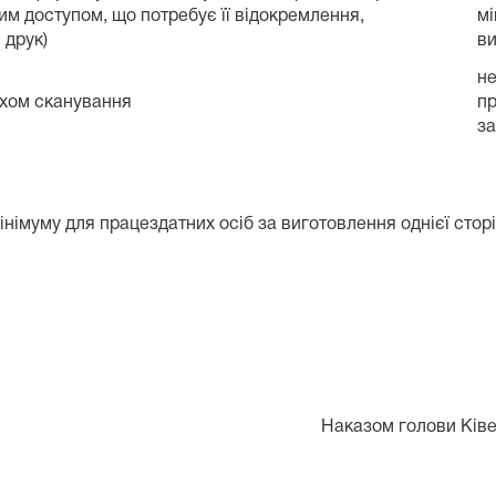
м доступом, що потребує її відокремлення,
мі
 друк)
ви
не
яхом сканування
пр
за
німуму для працездатних осіб за виготовлення однієї стор
Наказом голови Ківе