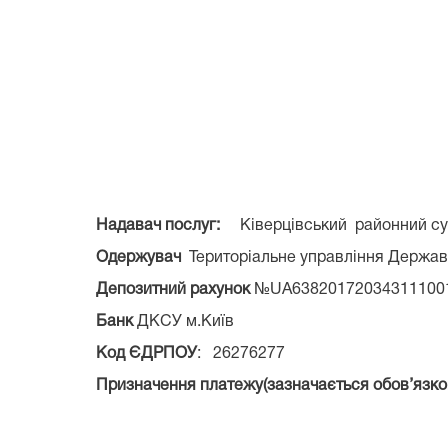
Надавач послуг:
Ківерцівський районний суд В
Одержувач
Територіальне управління Державно
Депозитний рахунок
№UA63820172034311100
Банк
ДКСУ м.Київ
Код ЄДРПОУ
: 26276277
Призначення платежу(зазначається обов’язко