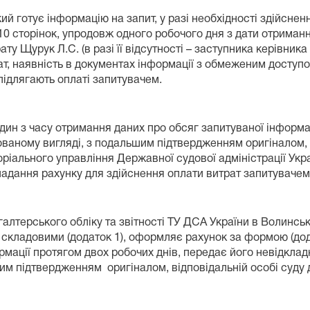
ий готує інформацію на запит, у разі необхідності здійсне
10 сторінок, упродовж одного робочого дня з дати отрима
ту Щурук Л.С. (в разі її відсутності – заступника керівника 
рмат, наявність в документах інформації з обмеженим доступ
 підлягають оплаті запитувачем.
один з часу отримання даних про обсяг запитуваної інформ
ваному вигляді, з подальшим підтвердженням оригіналом, д
оріального управління Державної судової адміністрації Укра
 надання рахунку для здійснення оплати витрат запитувачем
галтерського обліку та звітності ТУ ДСА України в Волинськ
складовими (додаток 1), оформляє рахунок за формою (дода
рмації протягом двох робочих днів, передає його невідкл
им підтвердженням оригіналом, відповідальній особі суду 