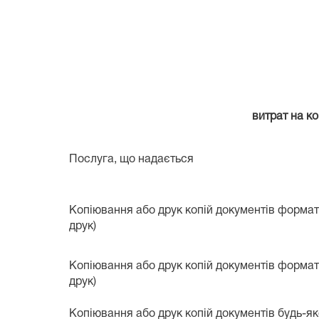
витрат на к
Послуга, що надається
Копіювання або друк копій документів формату
друк)
Копіювання або друк копій документів формату
друк)
Копіювання або друк копій документів будь-я