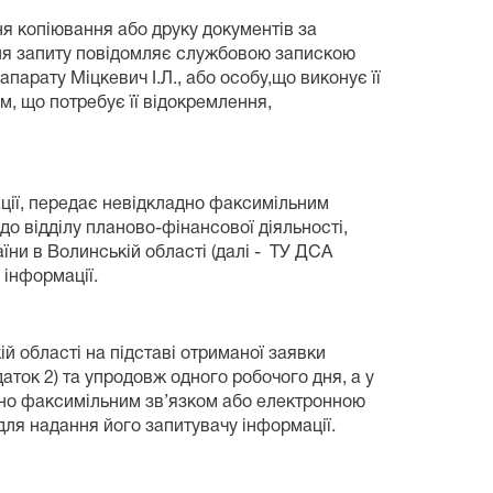
ння копіювання або друку документів за
ння запиту повідомляє службовою запискою
апарату Міцкевич І.Л., або особу,що виконує її
ом, що потребує її відокремлення,
ації, передає невідкладно факсимільним
о відділу планово-фінансової діяльності,
їни в Волинській області (далі - ТУ ДСА
 інформації.
ій області на підставі отриманої заявки
ток 2) та упродовж одного робочого дня, а у
адно факсимільним зв’язком або електронною
для надання його запитувачу інформації.